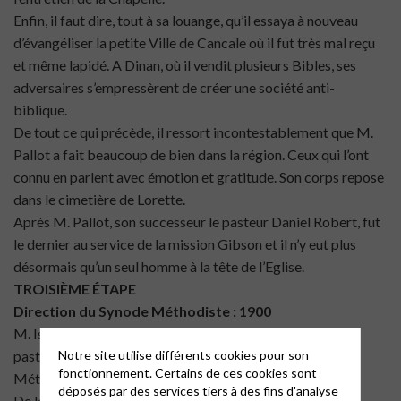
Enfin, il faut dire, tout à sa louange, qu’il essaya à nouveau
d’évangéliser la petite Ville de Cancale où il fut très mal reçu
et même lapidé. A Dinan, où il vendit plusieurs Bibles, ses
adversaires s’empressèrent de créer une société anti-
biblique.
De tout ce qui précède, il ressort incontestablement que M.
Pallot a fait beaucoup de bien dans la région. Ceux qui l’ont
connu en parlent avec émotion et gratitude. Son corps repose
dans le cimetière de Lorette.
Après M. Pallot, son successeur le pasteur Daniel Robert, fut
le dernier au service de la mission Gibson et il n’y eut plus
désormais qu’un seul homme à la tête de l’Eglise.
TROISIÈME ÉTAPE
Direction du Synode Méthodiste : 1900
M. Isaac Gray fut, à son arrivée à Saint-Servan, le premier,
Notre site utilise différents cookies pour son
pasteur placé directement sous l’autorité du Synode
fonctionnement. Certains de ces cookies sont
Méthodiste français.
déposés par des services tiers à des fins d'analyse
De leur côté, les Anglais se retirèrent dans les chapelles