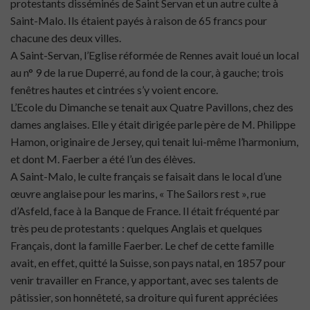
protestants disséminés de Saint Servan et un autre culte à
Saint-Malo. Ils étaient payés à raison de 65 francs pour
chacune des deux villes.
A Saint-Servan, l’Eglise réformée de Rennes avait loué un local
au n° 9 de la rue Duperré, au fond de la cour, à gauche; trois
fenêtres hautes et cintrées s’y voient encore.
L’Ecole du Dimanche se tenait aux Quatre Pavillons, chez des
dames anglaises. Elle y était dirigée parle père de M. Philippe
Hamon, originaire de Jersey, qui tenait lui-même l’harmonium,
et dont M. Faerber a été l’un des élèves.
A Saint-Malo, le culte français se faisait dans le local d’une
œuvre anglaise pour les marins, « The Sailors rest », rue
d’Asfeld, face à la Banque de France. Il était fréquenté par
très peu de protestants : quelques Anglais et quelques
Français, dont la famille Faerber. Le chef de cette famille
avait, en effet, quitté la Suisse, son pays natal, en 1857 pour
venir travailler en France, y apportant, avec ses talents de
pâtissier, son honnêteté, sa droiture qui furent appréciées