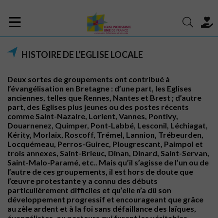
HISTOIRE DE L’EGLISE LOCALE
Deux sortes de groupements ont contribué à
l’évangélisation en Bretagne : d’une part, les Eglises
anciennes, telles que Rennes, Nantes et Brest ; d’autre
part, des Eglises plus jeunes ou des postes récents
comme Saint-Nazaire, Lorient, Vannes, Pontivy,
Douarnenez, Quimper, Pont-Labbé, Lesconil, Léchiagat,
Kérity, Morlaix, Roscoff, Trémel, Lannion, Trébeurden,
Locquémeau, Perros-Guirec, Plougrescant, Paimpol et
trois annexes, Saint-Brieuc, Dinan, Dinard, Saint-Servan,
Saint-Malo-Paramé, etc.. Mais qu’il s’agisse de l’un ou de
l’autre de ces groupements, il est hors de doute que
l’œuvre protestante y a connu des débuts
particulièrement difficiles et qu’elle n’a dû son
développement progressif et encourageant que grâce
au zèle ardent et à la foi sans défaillance des laïques,
évangélistes, ou pasteurs qui furent les véritables