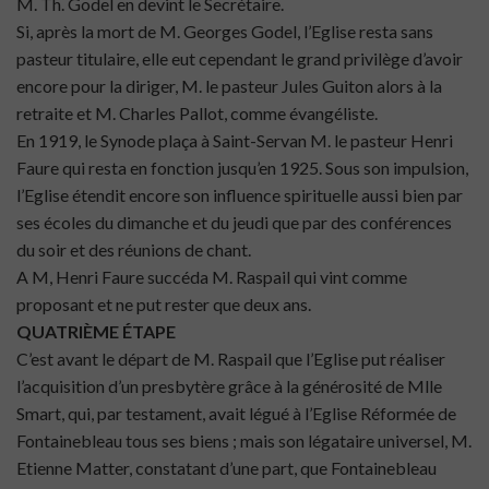
M. Th. Godel en devint le Secrétaire.
Si, après la mort de M. Georges Godel, l’Eglise resta sans
pasteur titulaire, elle eut cependant le grand privilège d’avoir
encore pour la diriger, M. le pasteur Jules Guiton alors à la
retraite et M. Charles Pallot, comme évangéliste.
En 1919, le Synode plaça à Saint-Servan M. le pasteur Henri
Faure qui resta en fonction jusqu’en 1925. Sous son impulsion,
l’Eglise étendit encore son influence spirituelle aussi bien par
ses écoles du dimanche et du jeudi que par des conférences
du soir et des réunions de chant.
A M, Henri Faure succéda M. Raspail qui vint comme
proposant et ne put rester que deux ans.
QUATRIÈME ÉTAPE
C’est avant le départ de M. Raspail que l’Eglise put réaliser
l’acquisition d’un presbytère grâce à la générosité de Mlle
Smart, qui, par testament, avait légué à l’Eglise Réformée de
Fontainebleau tous ses biens ; mais son légataire universel, M.
Etienne Matter, constatant d’une part, que Fontainebleau