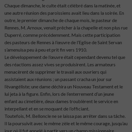
Chaque dimanche, le culte était célébré dans la matinée, et
une autre réunion des paroissiens avait lieu dans la soirée. En
outre, le premier dimanche de chaque mois, le pasteur de
Rennes, M. Arnoux, venait prêcher à la chapelle et non plus rue
Duperré, comme précédemment. Mais cette participation
des pasteurs de Rennes à l’œuvre de l’Eglise de Saint Servan
s’amenuisa peu à peu et prit fin vers 1910.
Le développement de l’œuvre était cependant devenu tel que
des réactions assez vives se produisirent. Les armateurs
menacèrent de supprimer le travail aux ouvriers qui
assistaient aux réunions ; un passant cracha un jour sur
l’évangéliste; une dame déchira un Nouveau Testament et le
lui jeta à la figure. Enfin, lors de l’enterrement d’un jeune
enfant au cimetière, deux dames troublèrent le service en
interpellant et en se moquant de l’officiant.
Toutefois, M. Belloncle ne se laissa pas arrêter dans sa tâche.
Il la poursuivit avec le même zèle et le même courage, jusqu’au
jour où il fut appelé à partir vers un champ missionnaire