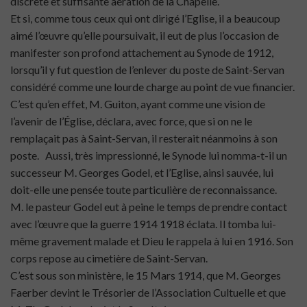
discrète et suffisante aération de la Chapelle.
Et si, comme tous ceux qui ont dirigé l’Eglise, il a beaucoup
aimé l’œuvre qu’elle poursuivait, il eut de plus l’occasion de
manifester son profond attachement au Synode de 1912,
lorsqu’il y fut question de l’enlever du poste de Saint-Servan
considéré comme une lourde charge au point de vue financier.
C’est qu’en effet, M. Guiton, ayant comme une vision de
l’avenir de l’Église, déclara, avec force, que si on ne le
remplaçait pas à Saint-Servan, il resterait néanmoins à son
poste. Aussi, très impressionné, le Synode lui nomma-t-il un
successeur M. Georges Godel, et l’Eglise, ainsi sauvée, lui
doit-elle une pensée toute particulière de reconnaissance.
M. le pasteur Godel eut à peine le temps de prendre contact
avec l’œuvre que la guerre 1914 1918 éclata. Il tomba lui-
même gravement malade et Dieu le rappela à lui en 1916. Son
corps repose au cimetière de Saint-Servan.
C’est sous son ministère, le 15 Mars 1914, que M. Georges
Faerber devint le Trésorier de l’Association Cultuelle et que