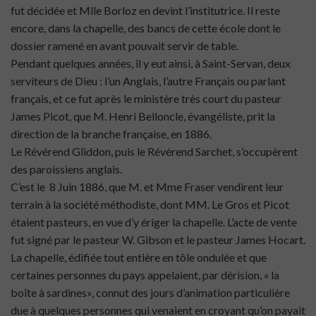
fut décidée et Mlle Borloz en devint l’institutrice. Il reste
encore, dans la chapelle, des bancs de cette école dont le
dossier ramené en avant pouvait servir de table.
Pendant quelques années, il y eut ainsi, à Saint-Servan, deux
serviteurs de Dieu : l’un Anglais, l’autre Français ou parlant
français, et ce fut après le ministère très court du pasteur
James Picot, que M. Henri Belloncle, évangéliste, prit la
direction de la branche française, en 1886.
Le Révérend Gliddon, puis le Révérend Sarchet, s’occupèrent
des paroissiens anglais.
C’est le 8 Juin 1886, que M. et Mme Fraser vendirent leur
terrain à la société méthodiste, dont MM. Le Gros et Picot
étaient pasteurs, en vue d’y ériger la chapelle. L’acte de vente
fut signé par le pasteur W. Gibson et le pasteur James Hocart.
La chapelle, édifiée tout entière en tôle ondulée et que
certaines personnes du pays appelaient, par dérision, « la
boîte à sardines», connut des jours d’animation particulière
due à quelques personnes qui venaient en croyant qu’on payait